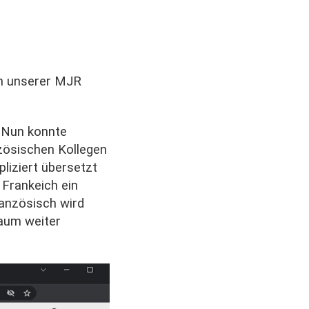
on unserer MJR
. Nun konnte
zösischen Kollegen
liziert übersetzt
 Frankeich ein
ranzösisch wird
aum weiter