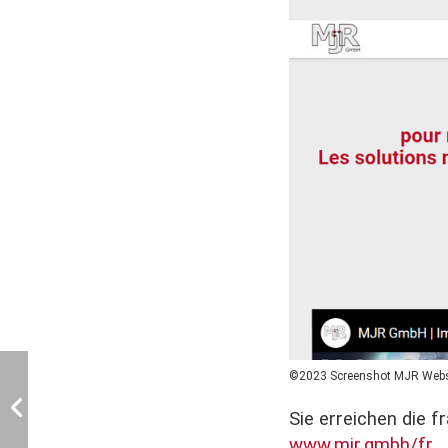
©2023 Screenshot MJR Webs
Sie erreichen die 
www.mjr.gmbh/fr